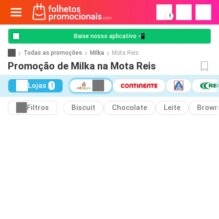
!
Baixe nosso aplicativo 📲
Todas as promoções
Milka
Mota Reis
Promoção de Milka na Mota Reis
Lojas
1
Filtros
Biscuit
Chocolate
Leite
Brown