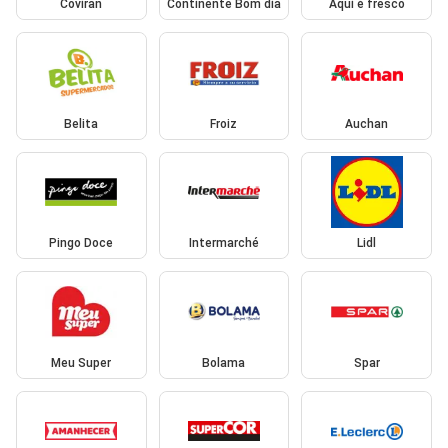
Coviran
Continente Bom dia
Aqui é fresco
Belita
Froiz
Auchan
Pingo Doce
Intermarché
Lidl
Meu Super
Bolama
Spar