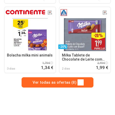
-20%
Bolacha milka mini animals
Milka Tablete de
Chocolate de Leite com
1,79 €
Biscoff
2,49 €
1,34 €
1,99 €
3 dias
2 dias
Ver todas as ofertas (8)