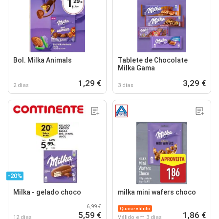
Bol. Milka Animals
Tablete de Chocolate
Milka Gama
1,29 €
3,29 €
2 dias
3 dias
-20%
Milka - gelado choco
milka mini wafers choco
6,99 €
Quase válido
5,59 €
1,86 €
12 dias
Válido em 3 dias