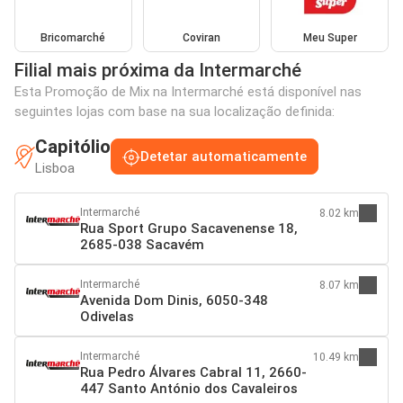
Bricomarché
Coviran
Meu Super
Filial mais próxima da Intermarché
Esta Promoção de Mix na Intermarché está disponível nas
seguintes lojas com base na sua localização definida:
Capitólio
Detetar automaticamente
Lisboa
Intermarché
8.02 km
Rua Sport Grupo Sacavenense 18,
2685-038 Sacavém
Intermarché
8.07 km
Avenida Dom Dinis, 6050-348
Odivelas
Intermarché
10.49 km
Rua Pedro Álvares Cabral 11, 2660-
447 Santo António dos Cavaleiros