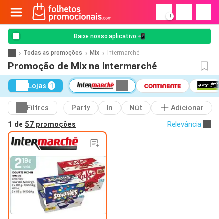
!
Baixe nosso aplicativo 📲
Todas as promoções
Mix
Intermarché
Promoção de Mix na Intermarché
Lojas
1
Filtros
Party
In
Nüt
Adicionar
1 de
57 promoções
Relevância