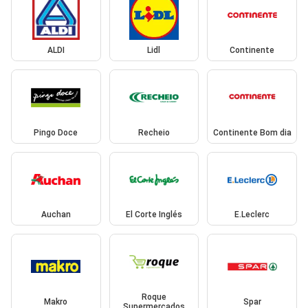
ALDI
Lidl
Continente
Pingo Doce
Recheio
Continente Bom dia
Auchan
El Corte Inglés
E.Leclerc
Roque
Makro
Spar
Supermercados