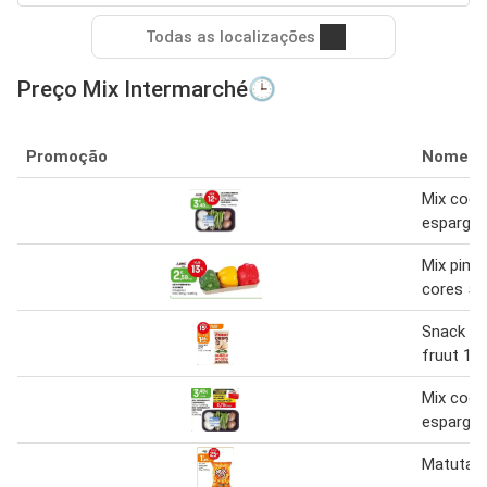
Todas as localizações
Preço Mix Intermarché🕒
Promoção
Nome
Mix cogu
espargo
Mix pime
cores 50
Snack m
fruut 10
Mix cogu
espargos
Matutano