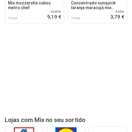
Mix mozzarella cubos
Concentrado sunquick
metro chef
laranja maracujá mix
10,89 €
4,69 €
frutos tropicais
9,19 €
3,79 €
3 dias
3 dias
Lojas com Mix no seu sortido