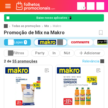
!
Baixe nosso aplicativo 📲
Todas as promoções
Mix
Makro
Promoção de Mix na Makro
Lojas
1
Filtros
Party
In
Nüt
Adicionar
2 de
55 promoções
Relevância