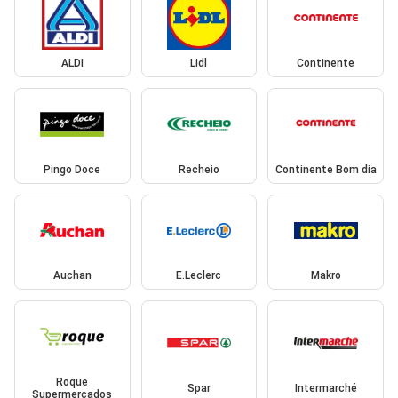
ALDI
Lidl
Continente
Pingo Doce
Recheio
Continente Bom dia
Auchan
E.Leclerc
Makro
Roque
Spar
Intermarché
Supermercados