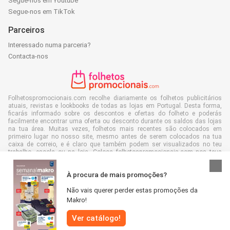
Segue-nos em Youtube
Segue-nos em TikTok
Parceiros
Interessado numa parceria?
Contacta-nos
Folhetospromocionais.com recolhe diariamente os folhetos publicitários
atuais, revistas e lookbooks de todas as lojas em Portugal. Desta forma,
ficarás informado sobre os descontos e ofertas do folheto e poderás
facilmente encontrar uma oferta ou desconto durante os saldos das lojas
na tua área. Muitas vezes, folhetos mais recentes são colocados em
primeiro lugar no nosso site, mesmo antes de serem colocados na tua
caixa de correio, e é claro que também podem ser visualizados no teu
trabalho, escola ou na loja. Coloca folhetospromocionais.com nos teus
favoritos e economiza muito tempo e dinheiro. Ainda melhor, com a leitura
de folhetos de publicidade digital, também contribuis para reduzir o
À procura de mais promoções?
desperdício de papel e isso é bom para o nosso ambiente.
Não vais querer perder estas promoções da
Makro!
Ver catálogo!
Todos os direitos reservados © Folhetospromocionais.com 2026 |
Aviso
|