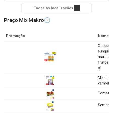
Todas as localizações
Preço Mix Makro🕒
Promoção
Nome
Concent
sunquick 
maracujá
frutos tr
cl
Mix de f
vermelho
Tomate C
Semente