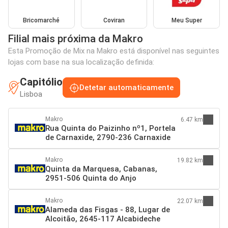
Bricomarché
Coviran
Meu Super
Filial mais próxima da Makro
Esta Promoção de Mix na Makro está disponível nas seguintes
lojas com base na sua localização definida:
Capitólio
Detetar automaticamente
Lisboa
Makro
6.47 km
Rua Quinta do Paizinho nº1, Portela
de Carnaxide, 2790-236 Carnaxide
Makro
19.82 km
Quinta da Marquesa, Cabanas,
2951-506 Quinta do Anjo
Makro
22.07 km
Alameda das Fisgas - 88, Lugar de
Alcoitão, 2645-117 Alcabideche