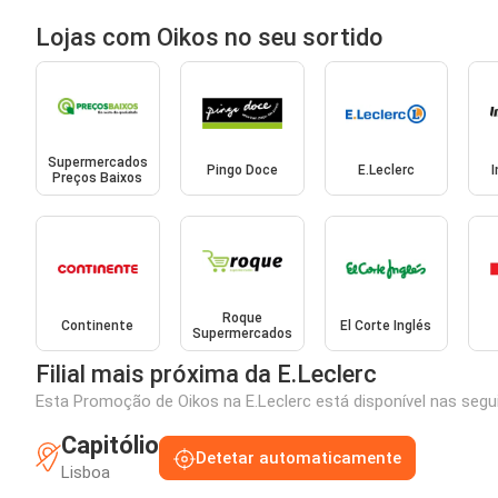
Lojas com Oikos no seu sortido
Supermercados
Pingo Doce
E.Leclerc
Preços Baixos
Roque
Continente
El Corte Inglés
Supermercados
Filial mais próxima da E.Leclerc
Esta Promoção de Oikos na E.Leclerc está disponível nas segui
Capitólio
Detetar automaticamente
Lisboa