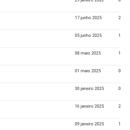
17 junho 2025
29 ju
05 junho 2025
11 ju
08 maio 2025
14 ma
01 maio 2025
07 ma
30 janeiro 2025
05 fe
16 janeiro 2025
22 jan
09 janeiro 2025
15 jan