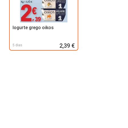
Iogurte grego oikos
2,39 €
5 dias