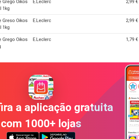
e Grego Oikos
E.Leclerc
2,99 €
l 1kg
e Greso Oikos
E.Leclerc
2,99 €
l 1kg
e Grego Oikos
E.Leclerc
1,79 €
g
ira a aplicação gratuita
com 1000+ lojas