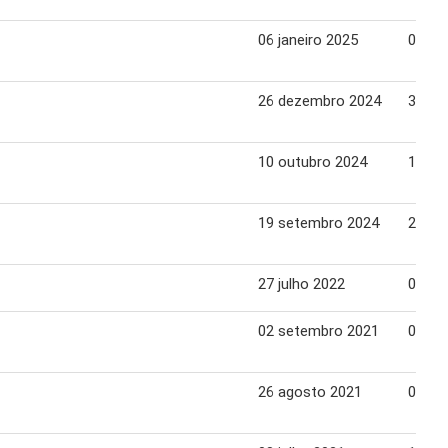
06 janeiro 2025
08 jan
26 dezembro 2024
31 de
10 outubro 2024
16 ou
19 setembro 2024
25 se
27 julho 2022
07 ag
02 setembro 2021
08 se
26 agosto 2021
01 se