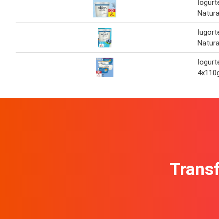
Iogurt
Natura
Iugort
Natura
Iogurt
4x110
Transf