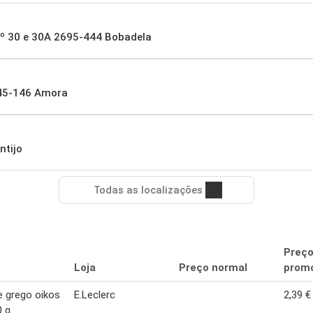
nº 30 e 30A 2695-444 Bobadela
845-146 Amora
ntijo
Todas as localizações
Preç
Loja
Preço normal
promo
e grego oikos
E.Leclerc
2,39 €
0 g