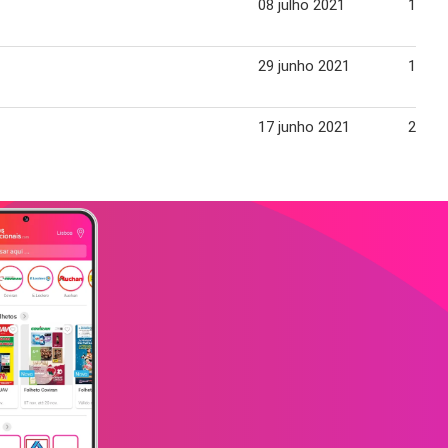
08 julho 2021
14 ju
29 junho 2021
19 ju
17 junho 2021
23 ju