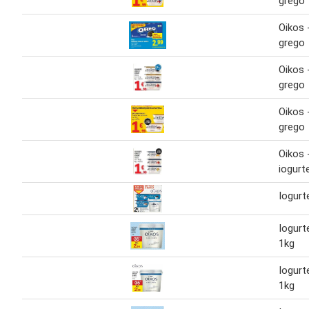
grego
Oikos 
grego
Oikos 
grego
Oikos 
grego
Oikos 
iogurt
Iogurt
Iogurt
1kg
Iogurt
1kg