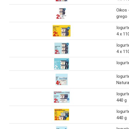
Oikos 
grego
Iogurt
4 x 11
Iogurt
4 x 11
Iogurt
Iogurt
Natura
Iogurt
440 g
Iogurt
440 g
Iogurt