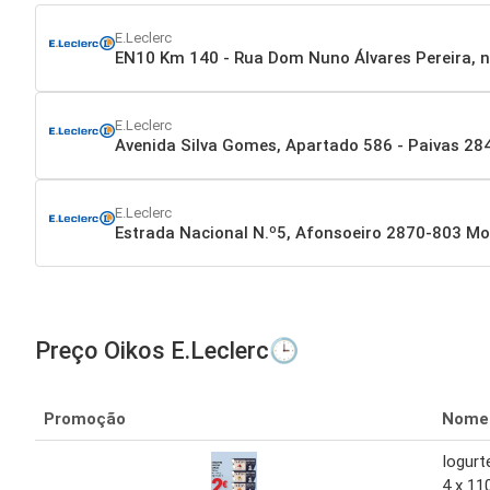
E.Leclerc
EN10 Km 140 - Rua Dom Nuno Álvares Pereira, 
E.Leclerc
Avenida Silva Gomes, Apartado 586 - Paivas 2
E.Leclerc
Estrada Nacional N.º5, Afonsoeiro 2870-803 Mo
Preço Oikos E.Leclerc🕒
Promoção
Nome
Iogurt
4 x 11