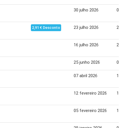
30 julho 2026
05 ag
23 julho 2026
29 ju
2,91 € Desconto
16 julho 2026
22 ju
25 junho 2026
01 ju
07 abril 2026
15 abr
12 fevereiro 2026
18 fe
05 fevereiro 2026
11 fe
29 janeiro 2026
04 fe