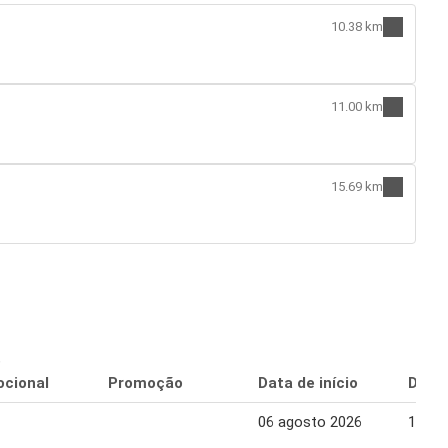
10.38 km
11.00 km
15.69 km
o
cional
Promoção
Data de início
Data 
06 agosto 2026
12 ag