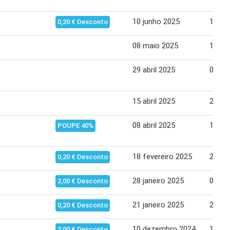
10 junho 2025
16 ju
0,20 € Desconto
08 maio 2025
14 ma
29 abril 2025
05 ma
15 abril 2025
21 abr
08 abril 2025
14 abr
POUPE 40%
18 fevereiro 2025
24 fe
0,20 € Desconto
28 janeiro 2025
03 fe
2,00 € Desconto
21 janeiro 2025
27 jan
0,20 € Desconto
10 dezembro 2024
16 de
2,00 € Desconto