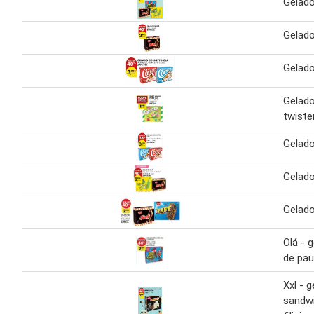
Gelado
Gelado
Gelado
Gelad
twiste
Gelado
Gelado
Gelado
Olá - 
de pau
Xxl - 
sandwi