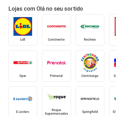
Lojas com Olá no seu sortido
Lidl
Continente
Recheio
Spar
Prénatal
Centroxogo
S
Roque
E.Leclerc
Springfield
El
Supermercados