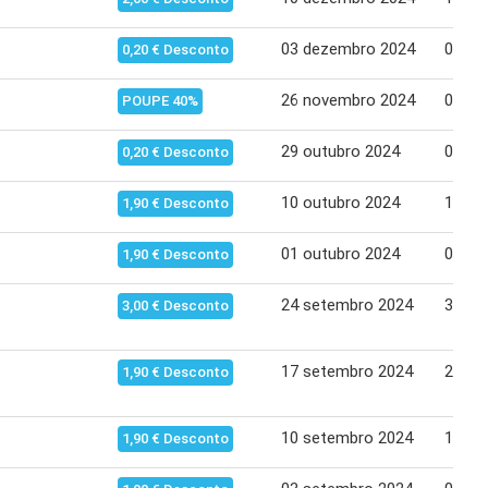
03 dezembro 2024
09 de
0,20 € Desconto
26 novembro 2024
02 de
POUPE 40%
29 outubro 2024
04 no
0,20 € Desconto
10 outubro 2024
16 ou
1,90 € Desconto
01 outubro 2024
07 ou
1,90 € Desconto
24 setembro 2024
30 se
3,00 € Desconto
17 setembro 2024
23 se
1,90 € Desconto
10 setembro 2024
16 se
1,90 € Desconto