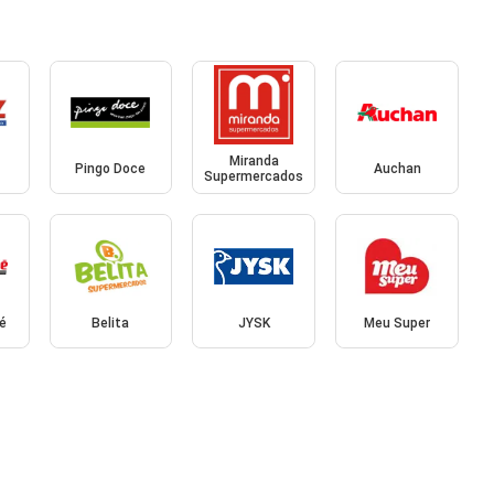
Miranda
Pingo Doce
Auchan
Supermercados
é
Belita
JYSK
Meu Super