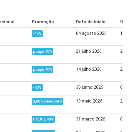
o
cional
Promoção
Data de início
Data 
04 agosto 2026
10 ag
-14%
21 julho 2026
27 ju
poupe 40%
14 julho 2026
20 ju
poupe 40%
30 junho 2026
06 ju
-40%
19 maio 2026
25 ma
2,00 € Desconto
31 março 2026
06 abr
POUPE 40%