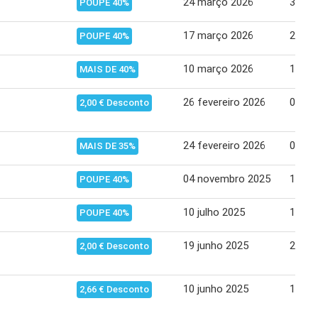
24 março 2026
30 ma
POUPE 40%
17 março 2026
23 ma
POUPE 40%
10 março 2026
16 ma
MAIS DE 40%
26 fevereiro 2026
04 ma
2,00 € Desconto
24 fevereiro 2026
02 ma
MAIS DE 35%
04 novembro 2025
10 no
POUPE 40%
10 julho 2025
16 ju
POUPE 40%
19 junho 2025
25 ju
2,00 € Desconto
10 junho 2025
16 ju
2,66 € Desconto