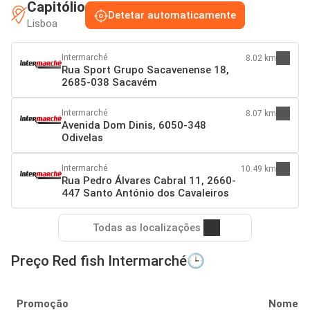
Capitólio
Detetar automaticamente
Lisboa
Intermarché
8.02 km
Rua Sport Grupo Sacavenense 18,
2685-038 Sacavém
Intermarché
8.07 km
Avenida Dom Dinis, 6050-348
Odivelas
Intermarché
10.49 km
Rua Pedro Álvares Cabral 11, 2660-
447 Santo António dos Cavaleiros
Todas as localizações
Preço Red fish Intermarché🕒
Promoção
Nome