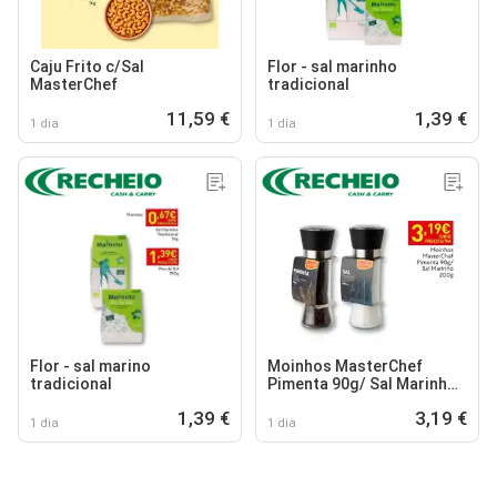
Caju Frito c/Sal
Flor - sal marinho
MasterChef
tradicional
11,59 €
1,39 €
1 dia
1 dia
Flor - sal marino
Moinhos MasterChef
tradicional
Pimenta 90g/ Sal Marinho
200g
1,39 €
3,19 €
1 dia
1 dia