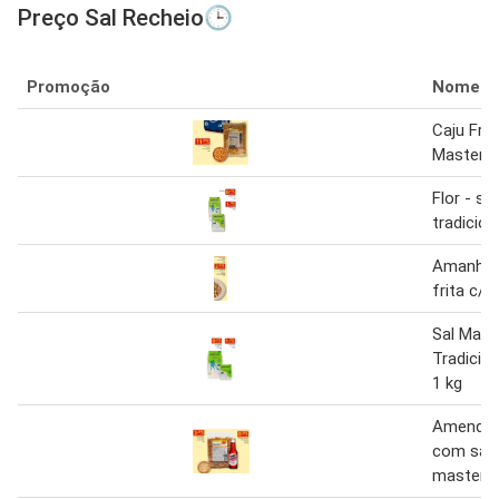
Preço Sal Recheio🕒
Promoção
Nome
Caju Frit
MasterC
Flor - sa
tradicion
Amanhece
frita c/sa
Sal Mari
Tradicio
1 kg
Amendoi
com sal
masterch