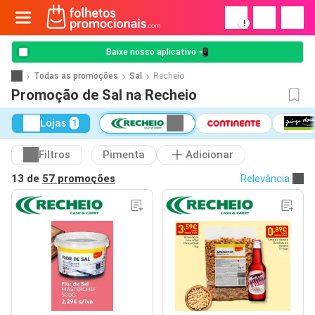
!
Baixe nosso aplicativo 📲
Todas as promoções
Sal
Recheio
Promoção de Sal na Recheio
Lojas
1
Filtros
Pimenta
Adicionar
13 de
57 promoções
Relevância