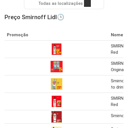
Todas as localizações
Preço Smirnoff Lidl🕒
Promoção
Nome
SMIRNOF
Red
SMIRNOF
Original 
Smirnoff
to drink
SMIRNOF
Red
Smirnoff