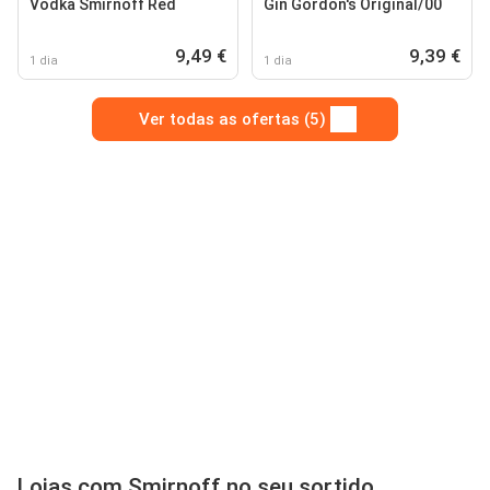
Vodka Smirnoff Red
Gin Gordon's Original/00
9,49 €
9,39 €
1 dia
1 dia
Ver todas as ofertas (5)
Lojas com Smirnoff no seu sortido