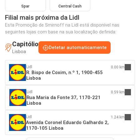
Spar
Central Cash
Filial mais próxima da Lidl
Esta Promoção de Smirnoff na Lidl está disponível nas
seguintes lojas com base na sua localização definida:
Capitólio
Detetar automaticamente
Lisboa
Lidl
0.00 km
R. Bispo de Coxim, n.º 1, 1900-455
Lisboa
Lidl
0.59 km
Rua Maria da Fonte 37, 1170-221
Lisboa
Lidl
1.24 km
Avenida Coronel Eduardo Galhardo 2,
1170-105 Lisboa