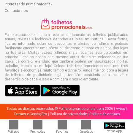
Interessado numa parceria?
Contacta-nos
Folhetospromocionais.com recolhe diariamente os folhetos publicitários
atuais, revistas e lookbooks de todas as lojas em Portugal. Desta forma,
ficarás informado sobre os descontos e ofertas do folheto e poderás
facilmente encontrar uma oferta ou desconto durante os saldos das lojas
na tua área. Muitas vezes, folhetos mais recentes são colocados em
primeiro lugar no nosso site, mesmo antes de serem colocados na tua
caixa de correio, e é claro que também podem ser visualizados no teu
trabalho, escola ou na loja. Coloca folhetospromocionais.com nos teus
favoritos e economiza muito tempo e dinheiro. Ainda melhor, com a leitura
de folhetos de publicidade digital, também contribuis para reduzir o
desperdício de papel e isso é bom para o nosso ambiente.
Todos os direitos reservados © Folhetospromocionais.com 2026 |
Aviso
|
Termos e Condições
|
Política de privacidade
|
Política de cookies
Ver na App
Folhetos
Promoções
Favoritos
Guardado