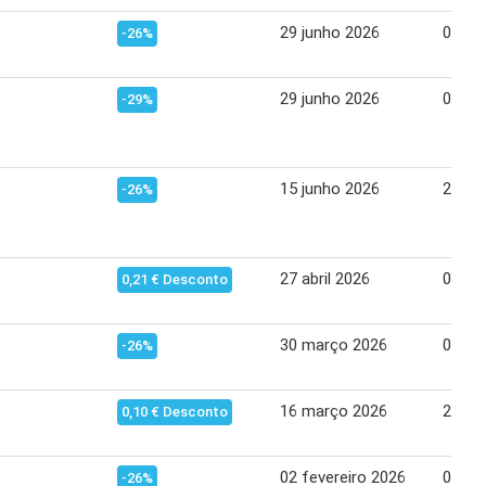
29 junho 2026
05 ju
-26%
29 junho 2026
05 ju
-29%
15 junho 2026
21 ju
-26%
27 abril 2026
03 ma
0,21 € Desconto
30 março 2026
05 abr
-26%
16 março 2026
22 ma
0,10 € Desconto
02 fevereiro 2026
08 fe
-26%