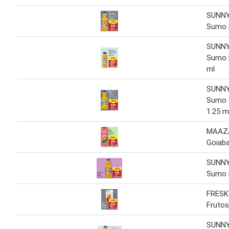
SUNNY
Sumo F
SUNNY
Sumo F
ml
SUNNY
Sumo C
1.25 m
MAAZ
Goiaba
SUNNY
Sumo F
FRESK
Frutos
SUNNY