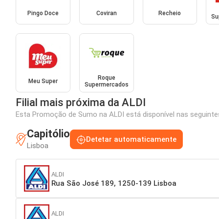
Pingo Doce
Coviran
Recheio
Su
Roque
Meu Super
Supermercados
Filial mais próxima da ALDI
Esta Promoção de Sumo na ALDI está disponível nas seguintes 
Capitólio
Detetar automaticamente
Lisboa
ALDI
Rua São José 189, 1250-139 Lisboa
ALDI