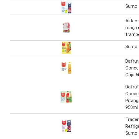
Sumo
Alitec
maçã 
framb
Sumo
Dafru
Conce
Caju 5
Dafru
Conce
Pitang
950ml
Trader
Refrig
Sumo 