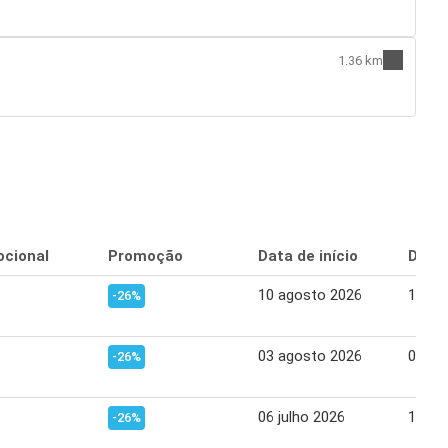
1.36 km
o
cional
Promoção
Data de início
Data 
10 agosto 2026
16 ag
-26%
03 agosto 2026
09 ag
-26%
06 julho 2026
12 ju
-26%