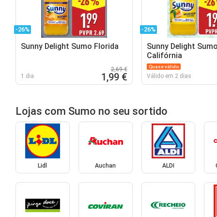
-26%
-26%
Sunny Delight Sumo Florida
Sunny Delight Sum
Califórnia
Quase válido
2,69 €
1,99 €
1 dia
Válido em 2 dias
Lojas com Sumo no seu sortido
Lidl
Auchan
ALDI