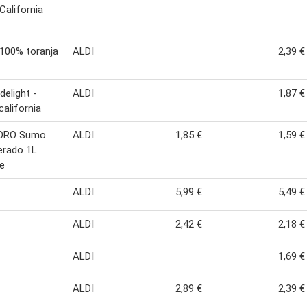
alifornia
100% toranja
ALDI
2,39 €
delight -
ALDI
1,87 €
alifornia
'ORO Sumo
ALDI
1,85 €
1,59 €
erado 1L
e
ALDI
5,99 €
5,49 €
ALDI
2,42 €
2,18 €
ALDI
1,69 €
ALDI
2,89 €
2,39 €