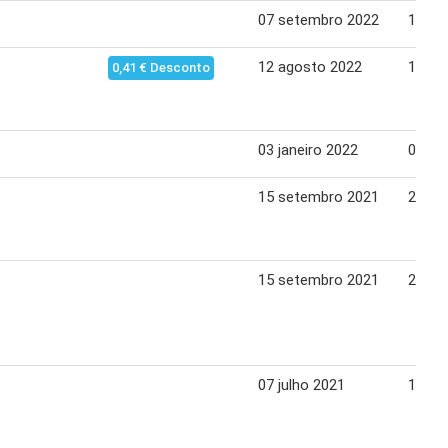
07 setembro 2022
13 se
12 agosto 2022
11 se
0,41 € Desconto
03 janeiro 2022
06 jan
15 setembro 2021
21 se
15 setembro 2021
21 se
07 julho 2021
13 ju