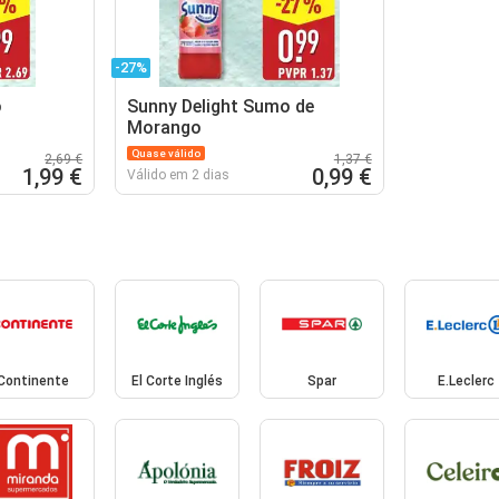
-27%
o
Sunny Delight Sumo de
Morango
Quase válido
2,69 €
1,37 €
1,99 €
0,99 €
Válido em 2 dias
Continente
El Corte Inglés
Spar
E.Leclerc