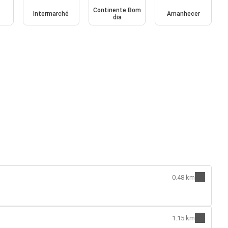
Continente Bom
Intermarché
Amanhecer
dia
0.48 km
1.15 km