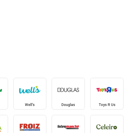
Well's
Douglas
Toys R Us