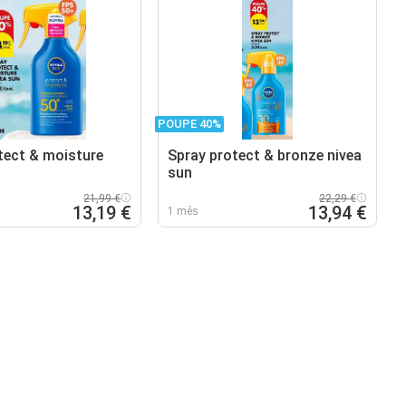
POUPE 40%
tect & moisture
Spray protect & bronze nivea
sun
21,99 €
22,29 €
13,19 €
13,94 €
1 mês