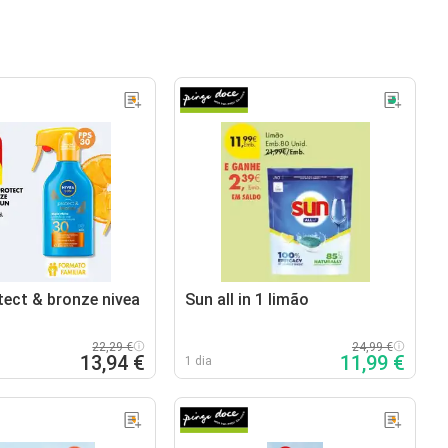
tect & bronze nivea
Sun all in 1 limão
22,29 €
24,99 €
13,94 €
11,99 €
1 dia