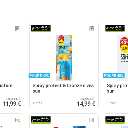
POUPE 40%
POUPE 40%
isture
Spray protect & bronze nivea
Spray pro
sun
sun
19,99 €
24,99 €
11,99 €
14,99 €
1 mês
1 mês