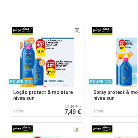
POUPE 40%
POUPE 40%
Loção protect & moisture
Spray protect & mo
nivea sun
nivea sun
12,49 €
7,49 €
1 mês
1 mês