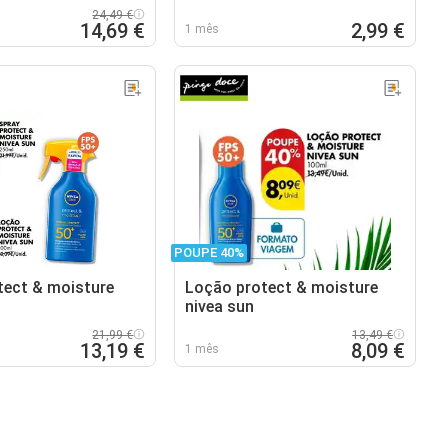
24,49 €
14,69 €
2,99 €
1 mês
POUPE 40%
tect & moisture
Loção protect & moisture
nivea sun
21,99 €
13,49 €
13,19 €
8,09 €
1 mês