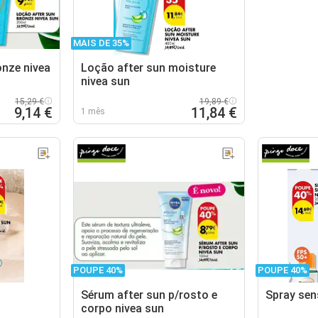
MAIS DE 35%
onze nivea
Loção after sun moisture
nivea sun
15,29 €
19,89 €
9,14 €
11,84 €
1 mês
POUPE 40%
POUPE 40%
Sérum after sun p/rosto e
Spray sens
corpo nivea sun