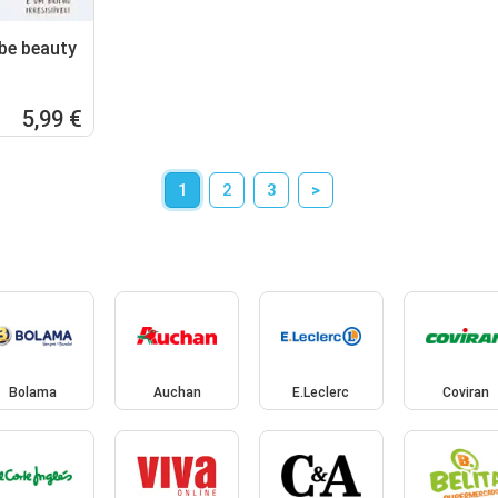
be beauty
5,99 €
1
2
3
>
Bolama
Auchan
E.Leclerc
Coviran