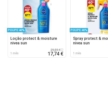
POUPE 40%
POUPE 40%
Loção protect & moisture
Spray protect & mo
nivea sun
nivea sun
29,59 €
17,74 €
1 mês
1 mês