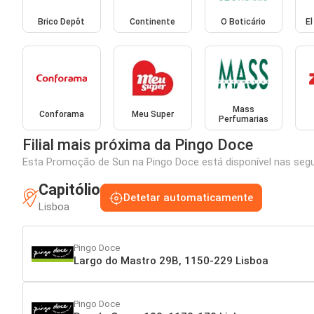
Brico Depôt
Continente
O Boticário
El
Mass
Conforama
Meu Super
Perfumarias
Filial mais próxima da Pingo Doce
Esta Promoção de Sun na Pingo Doce está disponível nas segui
Capitólio
Detetar automaticamente
Lisboa
Pingo Doce
Largo do Mastro 29B, 1150-229 Lisboa
Pingo Doce