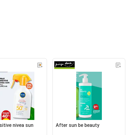
itive nivea sun
After sun be beauty