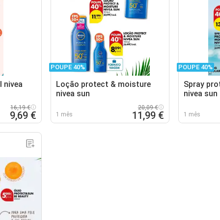
POUPE 40%
POUPE 40%
 nivea
Loção protect & moisture
Spray pro
nivea sun
nivea sun
16,19 €
20,09 €
9,69 €
11,99 €
1 mês
1 mês