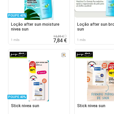
POUPE 40%
Loção after sun moisture
Loção after sun br
nivea sun
sun
13,09 €
7,84 €
1 mês
1 mês
POUPE 40%
Stick nivea sun
Stick nivea sun