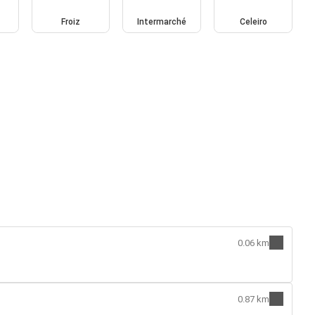
Froiz
Intermarché
Celeiro
0.06 km
0.87 km