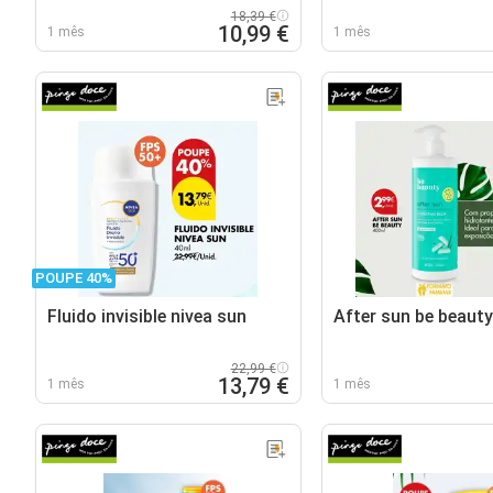
18,39 €
10,99 €
1 mês
1 mês
POUPE 40%
Fluido invisible nivea sun
After sun be beauty
22,99 €
13,79 €
1 mês
1 mês