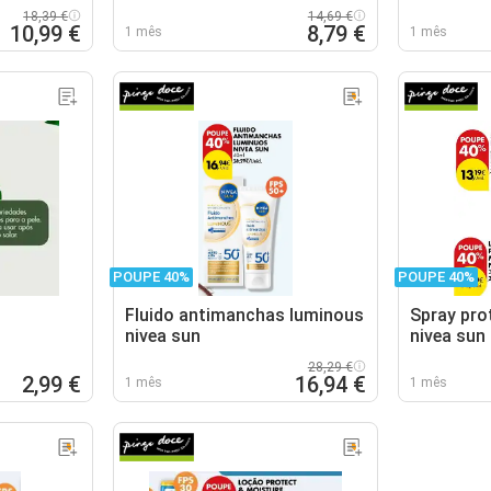
18,39 €
14,69 €
10,99 €
8,79 €
1 mês
1 mês
POUPE 40%
POUPE 40%
Fluido antimanchas luminous
Spray pro
nivea sun
nivea sun
28,29 €
2,99 €
16,94 €
1 mês
1 mês