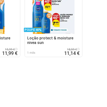
POUPE 40%
isture
Loção protect & moisture
nivea sun
19,99 €
18,59 €
11,99 €
11,14 €
1 mês