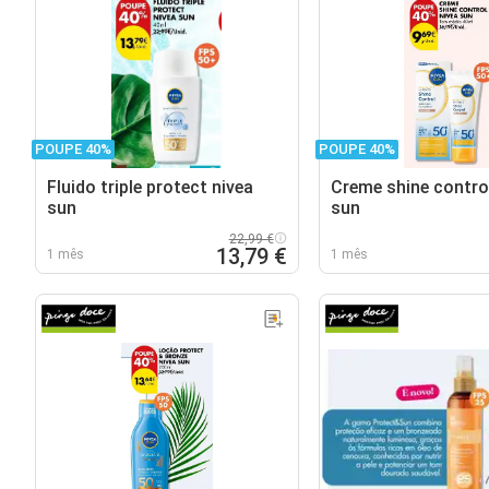
POUPE 40%
POUPE 40%
Fluido triple protect nivea
Creme shine control
sun
sun
22,99 €
13,79 €
1 mês
1 mês