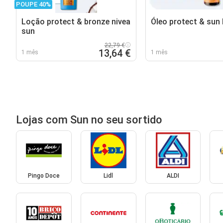
POUPE 40%
Loção protect & bronze nivea
Óleo protect & sun 
sun
22,79 €
13,64 €
1 mês
1 mês
Lojas com Sun no seu sortido
Pingo Doce
Lidl
ALDI