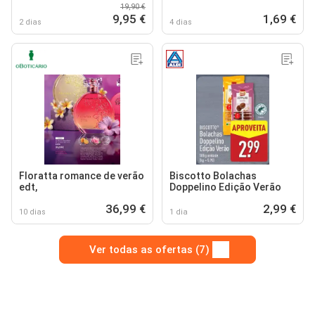
19,90 €
9,95 €
1,69 €
2 dias
4 dias
Floratta romance de verão
Biscotto Bolachas
edt,
Doppelino Edição Verão
36,99 €
2,99 €
10 dias
1 dia
Ver todas as ofertas (7)