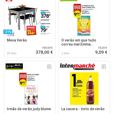
-21%
Mesa Verão
O verão em que tudo
correu mal Emma
468,00 €
18,20 €
Rosenblum
378,00 €
9,09 €
25 dias
2 dias
Irmãs de verão judy blume
La casera - tinto de verão