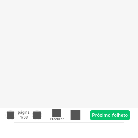
página
Próximo folheto
1
/53
Procurar