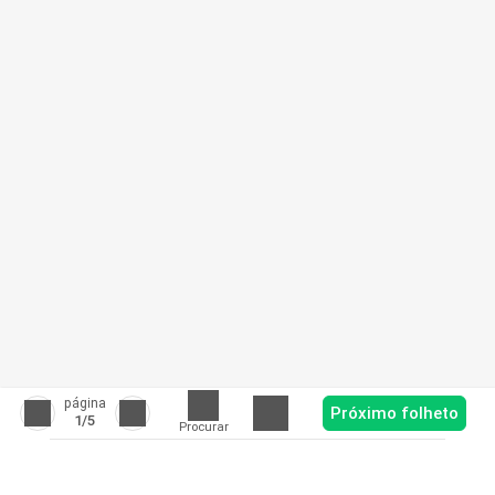
página
Próximo folheto
1
/5
Procurar