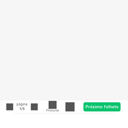
página
Próximo folheto
1
/5
Procurar