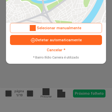
Selecionar manualmente
Detetar automaticamente
Cancelar *
* Bairro Ilídio Carreira é utilizado
página
Próximo folheto
1
/13
Procurar