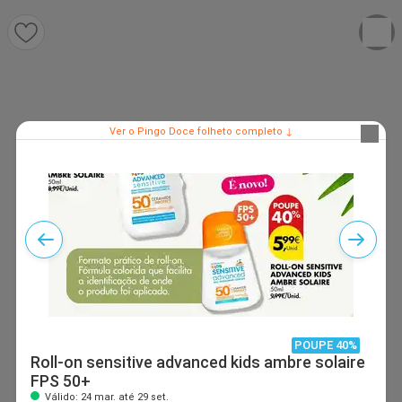
Ver o Pingo Doce folheto completo ↓
POUPE 40%
Roll-on sensitive advanced kids ambre solaire
FPS 50+
Válido: 24 mar. até 29 set.