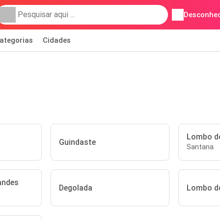
Desconhec
ategorias
Cidades
Lombo do
Guindaste
Santana
andes
Degolada
Lombo d