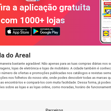
ira a aplicação gratuita
com 1000+ lojas
a do Areal
maneira bastante agradável. Não apenas para as tuas compras diárias nos 
agens, lojas de eletrónica e lojas de mobiliário. A cidade também é conheci
 número de ofertas e promoções publicadas nos catálogos e revistas seman
ções nos folhetos do nosso site, onde podes descobrir todas as marcas q
 encontrá-los e compará-los com muita facilidade. Dessa forma, já podes fa
ções sobre as lojas e as lojas online, como moradas, horário de funcionam
Parceiros