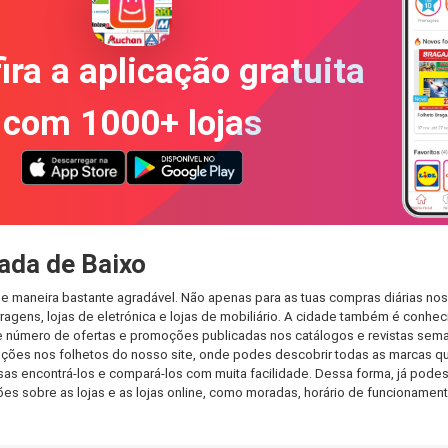
ira a aplicação gratuita
com 1000+ lojas
ada de Baixo
e maneira bastante agradável. Não apenas para as tuas compras diárias no
agens, lojas de eletrónica e lojas de mobiliário. A cidade também é conheci
 número de ofertas e promoções publicadas nos catálogos e revistas seman
ções nos folhetos do nosso site, onde podes descobrir todas as marcas qu
 encontrá-los e compará-los com muita facilidade. Dessa forma, já podes fa
ções sobre as lojas e as lojas online, como moradas, horário de funcionam