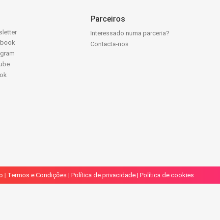
Parceiros
letter
Interessado numa parceria?
ebook
Contacta-nos
agram
ube
Tok
o
|
Termos e Condições
|
Política de privacidade
|
Política de cookies