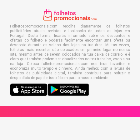
Folhetospromocionais.com recolhe diariamente os folhetos
publicitários atuais, revistas e lookbooks de todas as lojas em
Portugal. Desta forma, ficarás informado sobre os descontos e
ofertas do folheto e poderás facilmente encontrar uma oferta ou
desconto durante os saldos das lojas na tua área. Muitas vezes,
folhetos mais recentes são colocados em primeiro lugar no nosso
site, mesmo antes de serem colocados na tua caixa de correio, e é
claro que também podem ser visualizados no teu trabalho, escola ou
na loja. Coloca folhetospromocionais.com nos teus favoritos e
economiza muito tempo e dinheiro. Ainda melhor, com a leitura de
folhetos de publicidade digital, também contribuis para reduzir o
desperdício de papel e isso é bom para o nosso ambiente.