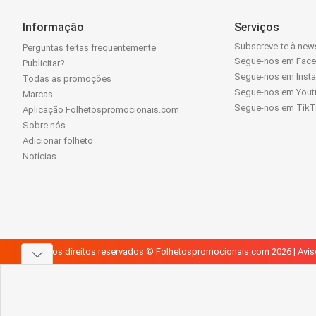
Informação
Serviços
Subscreve-te à news
Perguntas feitas frequentemente
Segue-nos em Fac
Publicitar?
Segue-nos em Inst
Todas as promoções
Segue-nos em Yout
Marcas
Segue-nos em Tik
Aplicação Folhetospromocionais.com
Sobre nós
Adicionar folheto
Notícias
Todos os direitos reservados © Folhetospromocionais.com 2026 |
Avis