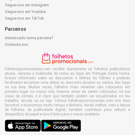
Segue-nos em Instagram
Segue-nos em Youtube
Segue-nos em TikTok
Parceiros
Interessado numa parceria?
Contacta-nos
Folhetospromocionais.com recolhe diariamente os folhetos publicitários
atuais, revistas e lookbooks de todas as lojas em Portugal. Desta forma,
ficarás informado sobre os descontos e ofertas do folheto e poderás
facilmente encontrar uma oferta ou desconto durante os saldos das lojas
na tua área. Muitas vezes, folhetos mais recentes são colocados em
primeiro lugar no nosso site, mesmo antes de serem colocados na tua
caixa de correio, e é claro que também podem ser visualizados no teu
trabalho, escola ou na loja. Coloca folhetospromocionais.com nos teus
favoritos e economiza muito tempo e dinheiro. Ainda melhor, com a leitura
de folhetos de publicidade digital, também contribuis para reduzir o
desperdício de papel e isso é bom para o nosso ambiente.