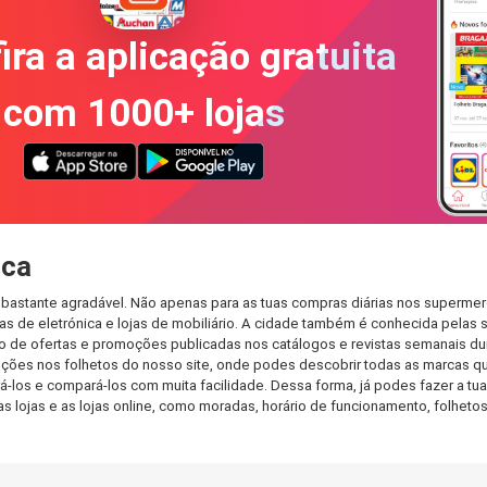
ira a aplicação gratuita
com 1000+ lojas
nca
bastante agradável. Não apenas para as tuas compras diárias nos supermerc
s de eletrónica e lojas de mobiliário. A cidade também é conhecida pelas s
de ofertas e promoções publicadas nos catálogos e revistas semanais dur
ções nos folhetos do nosso site, onde podes descobrir todas as marcas qu
os e compará-los com muita facilidade. Dessa forma, já podes fazer a tua l
as lojas e as lojas online, como moradas, horário de funcionamento, folh