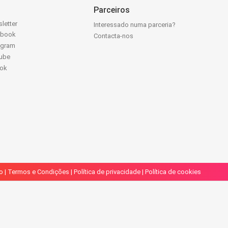
Parceiros
letter
Interessado numa parceria?
ebook
Contacta-nos
agram
ube
Tok
o
|
Termos e Condições
|
Política de privacidade
|
Política de cookies