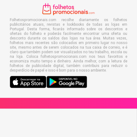
Folhetospromocionais.com recolhe diariamente os folhetos
publicitários atuais, revistas e lookbooks de todas as lojas em
Portugal. Desta forma, ficarás informado sobre os descontos e
ofertas do folheto e poderás facilmente encontrar uma oferta ou
desconto durante os saldos das lojas na tua área. Muitas vezes,
folhetos mais recentes são colocados em primeiro lugar no nosso
site, mesmo antes de serem colocados na tua caixa de correio, e é
claro que também podem ser visualizados no teu trabalho, escola ou
na loja. Coloca folhetospromocionais.com nos teus favoritos e
economiza muito tempo e dinheiro. Ainda melhor, com a leitura de
folhetos de publicidade digital, também contribuis para reduzir o
desperdício de papel e isso é bom para o nosso ambiente.