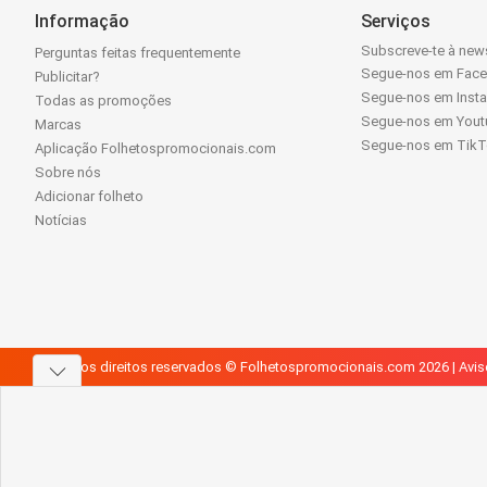
Informação
Serviços
Subscreve-te à news
Perguntas feitas frequentemente
Segue-nos em Fac
Publicitar?
Segue-nos em Inst
Todas as promoções
Segue-nos em Yout
Marcas
Segue-nos em Tik
Aplicação Folhetospromocionais.com
Sobre nós
Adicionar folheto
Notícias
Todos os direitos reservados © Folhetospromocionais.com 2026 |
Avis