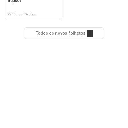
Repsol
Válido por 16 dias
Todos os novos folhetos