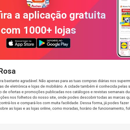
ira a aplicação gratuita
com 1000+ lojas
 Rosa
a bastante agradável. Não apenas para as tuas compras diárias nos superm
s de eletrónica e lojas de mobiliário. A cidade também é conhecida pelas s
de ofertas e promoções publicadas nos catálogos e revistas semanais dur
ções nos folhetos do nosso site, onde podes descobrir todas as marcas qu
rá-los e compará-los com muita facilidade. Dessa forma, já podes fazer a 
sobre as lojas e as lojas online, como moradas, horário de funcionamento,