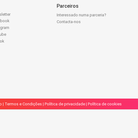
Parceiros
letter
Interessado numa parceria?
ebook
Contacta-nos
agram
ube
Tok
o
|
Termos e Condições
|
Política de privacidade
|
Política de cookies