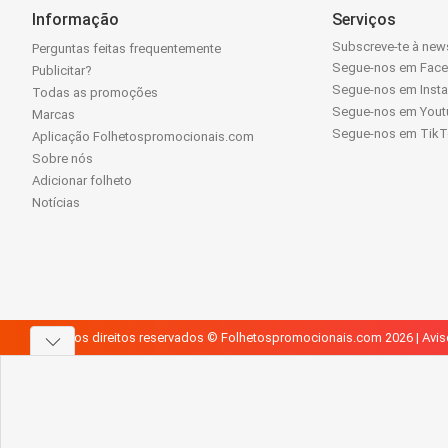
Informação
Serviços
Subscreve-te à news
Perguntas feitas frequentemente
Segue-nos em Fac
Publicitar?
Segue-nos em Inst
Todas as promoções
Segue-nos em Yout
Marcas
Segue-nos em Tik
Aplicação Folhetospromocionais.com
Sobre nós
Adicionar folheto
Notícias
Todos os direitos reservados © Folhetospromocionais.com 2026 |
Avis