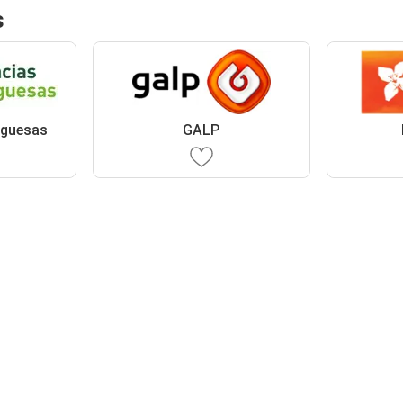
s
uguesas
GALP