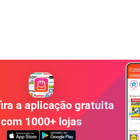
ira a aplicação gratuita
com 1000+ lojas