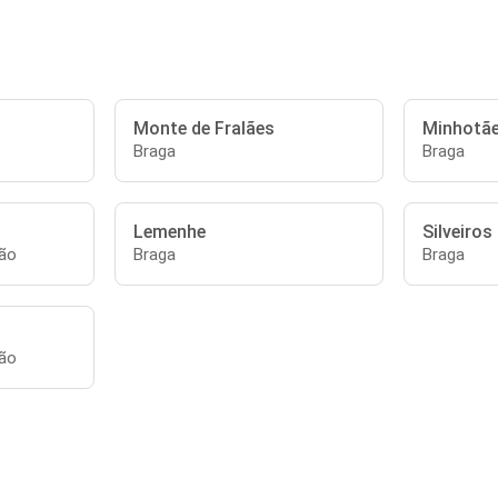
Monte de Fralães
Minhotã
Braga
Braga
Lemenhe
Silveiros
cão
Braga
Braga
cão