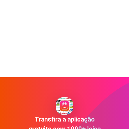
Transfira a aplicação
gratuita com 1000+ lojas