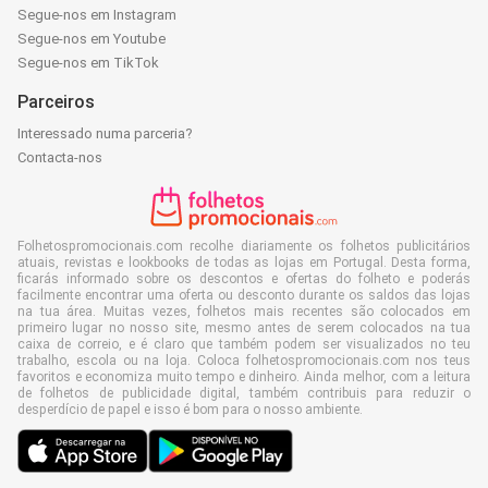
Segue-nos em Instagram
Segue-nos em Youtube
Segue-nos em TikTok
Parceiros
Interessado numa parceria?
Contacta-nos
Folhetospromocionais.com recolhe diariamente os folhetos publicitários
atuais, revistas e lookbooks de todas as lojas em Portugal. Desta forma,
ficarás informado sobre os descontos e ofertas do folheto e poderás
facilmente encontrar uma oferta ou desconto durante os saldos das lojas
na tua área. Muitas vezes, folhetos mais recentes são colocados em
primeiro lugar no nosso site, mesmo antes de serem colocados na tua
caixa de correio, e é claro que também podem ser visualizados no teu
trabalho, escola ou na loja. Coloca folhetospromocionais.com nos teus
favoritos e economiza muito tempo e dinheiro. Ainda melhor, com a leitura
de folhetos de publicidade digital, também contribuis para reduzir o
desperdício de papel e isso é bom para o nosso ambiente.