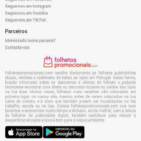
Segue-nos em Instagram
Segue-nos em Youtube
Segue-nos em TikTok
Parceiros
Interessado numa parceria?
Contacta-nos
Folhetospromocionais.com recolhe diariamente os folhetos publicitários
atuais, revistas e lookbooks de todas as lojas em Portugal. Desta forma,
ficarás informado sobre os descontos e ofertas do folheto e poderás
facilmente encontrar uma oferta ou desconto durante os saldos das lojas
na tua área. Muitas vezes, folhetos mais recentes são colocados em
primeiro lugar no nosso site, mesmo antes de serem colocados na tua
caixa de correio, e é claro que também podem ser visualizados no teu
trabalho, escola ou na loja. Coloca folhetospromocionais.com nos teus
favoritos e economiza muito tempo e dinheiro. Ainda melhor, com a leitura
de folhetos de publicidade digital, também contribuis para reduzir o
desperdício de papel e isso é bom para o nosso ambiente.