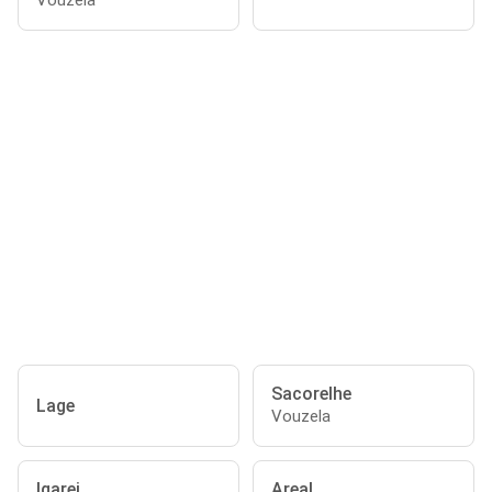
Vouzela
Sacorelhe
Lage
Vouzela
Igarei
Areal