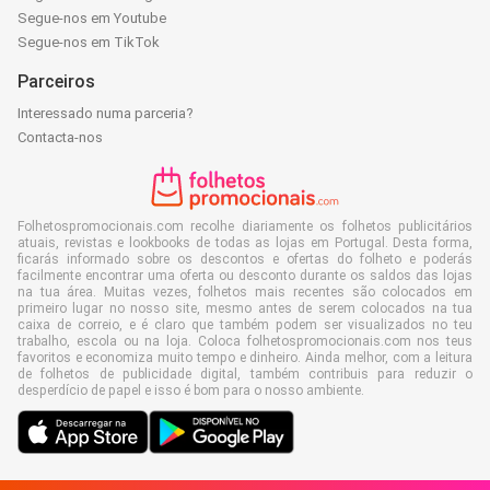
Segue-nos em Youtube
Segue-nos em TikTok
Parceiros
Interessado numa parceria?
Contacta-nos
Folhetospromocionais.com recolhe diariamente os folhetos publicitários
atuais, revistas e lookbooks de todas as lojas em Portugal. Desta forma,
ficarás informado sobre os descontos e ofertas do folheto e poderás
facilmente encontrar uma oferta ou desconto durante os saldos das lojas
na tua área. Muitas vezes, folhetos mais recentes são colocados em
primeiro lugar no nosso site, mesmo antes de serem colocados na tua
caixa de correio, e é claro que também podem ser visualizados no teu
trabalho, escola ou na loja. Coloca folhetospromocionais.com nos teus
favoritos e economiza muito tempo e dinheiro. Ainda melhor, com a leitura
de folhetos de publicidade digital, também contribuis para reduzir o
desperdício de papel e isso é bom para o nosso ambiente.