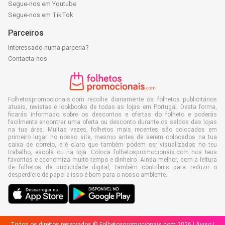
Segue-nos em Youtube
Segue-nos em TikTok
Parceiros
Interessado numa parceria?
Contacta-nos
Folhetospromocionais.com recolhe diariamente os folhetos publicitários
atuais, revistas e lookbooks de todas as lojas em Portugal. Desta forma,
ficarás informado sobre os descontos e ofertas do folheto e poderás
facilmente encontrar uma oferta ou desconto durante os saldos das lojas
na tua área. Muitas vezes, folhetos mais recentes são colocados em
primeiro lugar no nosso site, mesmo antes de serem colocados na tua
caixa de correio, e é claro que também podem ser visualizados no teu
trabalho, escola ou na loja. Coloca folhetospromocionais.com nos teus
favoritos e economiza muito tempo e dinheiro. Ainda melhor, com a leitura
de folhetos de publicidade digital, também contribuis para reduzir o
desperdício de papel e isso é bom para o nosso ambiente.
Todos os direitos reservados © Folhetospromocionais.com 2026 |
Aviso
|