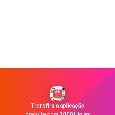
Transfira a aplicação
gratuita com 1000+ lojas