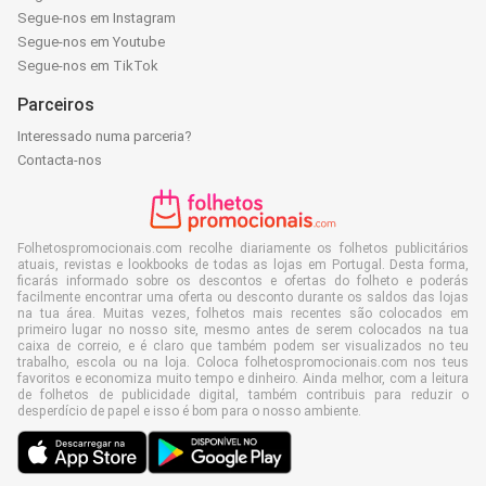
Segue-nos em Instagram
Segue-nos em Youtube
Segue-nos em TikTok
Parceiros
Interessado numa parceria?
Contacta-nos
Folhetospromocionais.com recolhe diariamente os folhetos publicitários
atuais, revistas e lookbooks de todas as lojas em Portugal. Desta forma,
ficarás informado sobre os descontos e ofertas do folheto e poderás
facilmente encontrar uma oferta ou desconto durante os saldos das lojas
na tua área. Muitas vezes, folhetos mais recentes são colocados em
primeiro lugar no nosso site, mesmo antes de serem colocados na tua
caixa de correio, e é claro que também podem ser visualizados no teu
trabalho, escola ou na loja. Coloca folhetospromocionais.com nos teus
favoritos e economiza muito tempo e dinheiro. Ainda melhor, com a leitura
de folhetos de publicidade digital, também contribuis para reduzir o
desperdício de papel e isso é bom para o nosso ambiente.