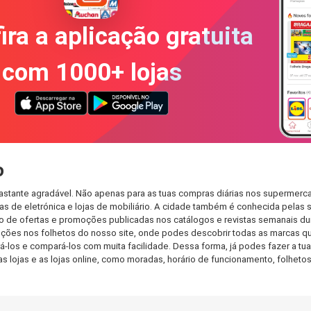
ira a aplicação gratuita
com 1000+ lojas
o
astante agradável. Não apenas para as tuas compras diárias nos supermerca
s de eletrónica e lojas de mobiliário. A cidade também é conhecida pelas s
de ofertas e promoções publicadas nos catálogos e revistas semanais dur
ções nos folhetos do nosso site, onde podes descobrir todas as marcas qu
os e compará-los com muita facilidade. Dessa forma, já podes fazer a tua l
as lojas e as lojas online, como moradas, horário de funcionamento, folh