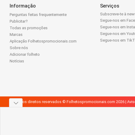
Informação
Serviços
Subscreve-te à news
Perguntas feitas frequentemente
Segue-nos em Fac
Publicitar?
Segue-nos em Inst
Todas as promoções
Segue-nos em Yout
Marcas
Segue-nos em Tik
Aplicação Folhetospromocionais.com
Sobre nós
Adicionar folheto
Notícias
Todos os direitos reservados © Folhetospromocionais.com 2026 |
Avis