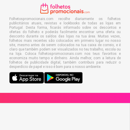
Folhetospromocionais.com recolhe diariamente os folhetos
publicitários atuais, revistas e lookbooks de todas as lojas em
Portugal. Desta forma, ficarás informado sobre os descontos e
ofertas do folheto e poderás facilmente encontrar uma oferta ou
desconto durante os saldos das lojas na tua área. Muitas vezes,
folhetos mais recentes são colocados em primeiro lugar no nosso
site, mesmo antes de serem colocados na tua caixa de correio, e é
claro que também podem ser visualizados no teu trabalho, escola ou
na loja. Coloca folhetospromocionais.com nos teus favoritos e
economiza muito tempo e dinheiro. Ainda melhor, com a leitura de
folhetos de publicidade digital, também contribuis para reduzir o
desperdício de papel e isso é bom para o nosso ambiente.