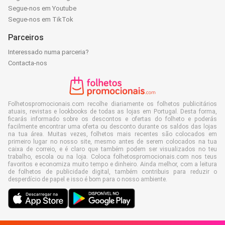
Segue-nos em Youtube
Segue-nos em TikTok
Parceiros
Interessado numa parceria?
Contacta-nos
Folhetospromocionais.com recolhe diariamente os folhetos publicitários
atuais, revistas e lookbooks de todas as lojas em Portugal. Desta forma,
ficarás informado sobre os descontos e ofertas do folheto e poderás
facilmente encontrar uma oferta ou desconto durante os saldos das lojas
na tua área. Muitas vezes, folhetos mais recentes são colocados em
primeiro lugar no nosso site, mesmo antes de serem colocados na tua
caixa de correio, e é claro que também podem ser visualizados no teu
trabalho, escola ou na loja. Coloca folhetospromocionais.com nos teus
favoritos e economiza muito tempo e dinheiro. Ainda melhor, com a leitura
de folhetos de publicidade digital, também contribuis para reduzir o
desperdício de papel e isso é bom para o nosso ambiente.