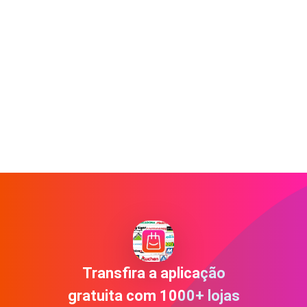
Transfira a aplicação
gratuita com 1000+ lojas