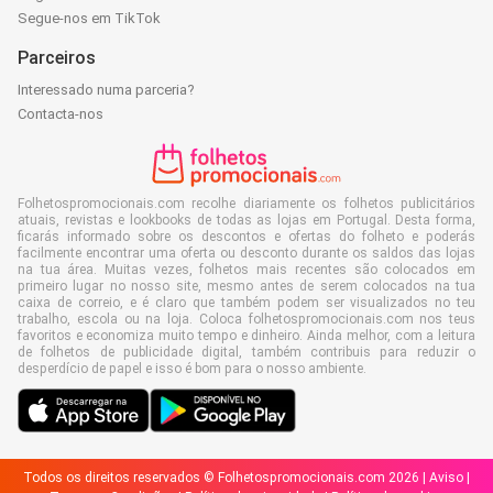
Segue-nos em TikTok
Parceiros
Interessado numa parceria?
Contacta-nos
Folhetospromocionais.com recolhe diariamente os folhetos publicitários
atuais, revistas e lookbooks de todas as lojas em Portugal. Desta forma,
ficarás informado sobre os descontos e ofertas do folheto e poderás
facilmente encontrar uma oferta ou desconto durante os saldos das lojas
na tua área. Muitas vezes, folhetos mais recentes são colocados em
primeiro lugar no nosso site, mesmo antes de serem colocados na tua
caixa de correio, e é claro que também podem ser visualizados no teu
trabalho, escola ou na loja. Coloca folhetospromocionais.com nos teus
favoritos e economiza muito tempo e dinheiro. Ainda melhor, com a leitura
de folhetos de publicidade digital, também contribuis para reduzir o
desperdício de papel e isso é bom para o nosso ambiente.
Todos os direitos reservados © Folhetospromocionais.com 2026 |
Aviso
|