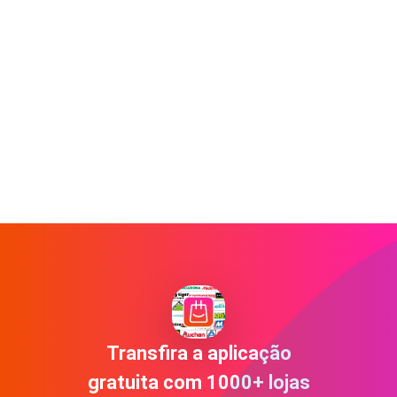
Transfira a aplicação
gratuita com 1000+ lojas