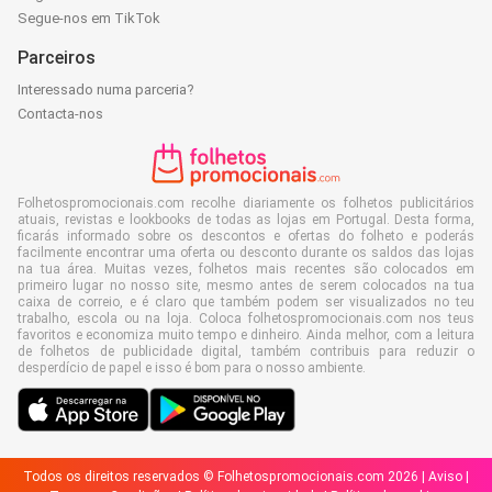
Segue-nos em TikTok
Parceiros
Interessado numa parceria?
Contacta-nos
Folhetospromocionais.com recolhe diariamente os folhetos publicitários
atuais, revistas e lookbooks de todas as lojas em Portugal. Desta forma,
ficarás informado sobre os descontos e ofertas do folheto e poderás
facilmente encontrar uma oferta ou desconto durante os saldos das lojas
na tua área. Muitas vezes, folhetos mais recentes são colocados em
primeiro lugar no nosso site, mesmo antes de serem colocados na tua
caixa de correio, e é claro que também podem ser visualizados no teu
trabalho, escola ou na loja. Coloca folhetospromocionais.com nos teus
favoritos e economiza muito tempo e dinheiro. Ainda melhor, com a leitura
de folhetos de publicidade digital, também contribuis para reduzir o
desperdício de papel e isso é bom para o nosso ambiente.
Todos os direitos reservados © Folhetospromocionais.com 2026 |
Aviso
|