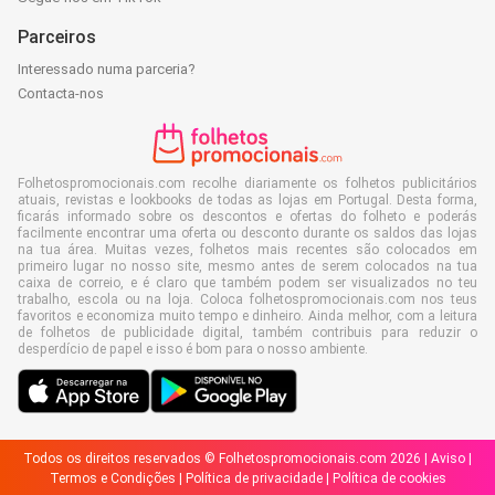
Parceiros
Interessado numa parceria?
Contacta-nos
Folhetospromocionais.com recolhe diariamente os folhetos publicitários
atuais, revistas e lookbooks de todas as lojas em Portugal. Desta forma,
ficarás informado sobre os descontos e ofertas do folheto e poderás
facilmente encontrar uma oferta ou desconto durante os saldos das lojas
na tua área. Muitas vezes, folhetos mais recentes são colocados em
primeiro lugar no nosso site, mesmo antes de serem colocados na tua
caixa de correio, e é claro que também podem ser visualizados no teu
trabalho, escola ou na loja. Coloca folhetospromocionais.com nos teus
favoritos e economiza muito tempo e dinheiro. Ainda melhor, com a leitura
de folhetos de publicidade digital, também contribuis para reduzir o
desperdício de papel e isso é bom para o nosso ambiente.
Todos os direitos reservados © Folhetospromocionais.com 2026 |
Aviso
|
Termos e Condições
|
Política de privacidade
|
Política de cookies