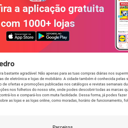
ira a aplicação gratuita
com 1000+ lojas
edro
a bastante agradável. Não apenas para as tuas compras diárias nos superm
s de eletrónica e lojas de mobiliário. A cidade também é conhecida pelas s
de ofertas e promoções publicadas nos catálogos e revistas semanais dur
ções nos folhetos do nosso site, onde podes descobrir todas as marcas qu
rá-los e compará-los com muita facilidade. Dessa forma, já podes fazer a 
sobre as lojas e as lojas online, como moradas, horário de funcionamento,
Parceiros