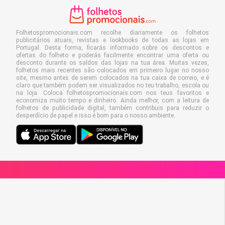
Folhetospromocionais.com recolhe diariamente os folhetos
publicitários atuais, revistas e lookbooks de todas as lojas em
Portugal. Desta forma, ficarás informado sobre os descontos e
ofertas do folheto e poderás facilmente encontrar uma oferta ou
desconto durante os saldos das lojas na tua área. Muitas vezes,
folhetos mais recentes são colocados em primeiro lugar no nosso
site, mesmo antes de serem colocados na tua caixa de correio, e é
claro que também podem ser visualizados no teu trabalho, escola ou
na loja. Coloca folhetospromocionais.com nos teus favoritos e
economiza muito tempo e dinheiro. Ainda melhor, com a leitura de
folhetos de publicidade digital, também contribuis para reduzir o
desperdício de papel e isso é bom para o nosso ambiente.