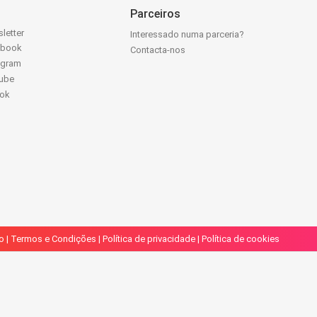
Parceiros
letter
Interessado numa parceria?
ebook
Contacta-nos
agram
ube
Tok
o
|
Termos e Condições
|
Política de privacidade
|
Política de cookies