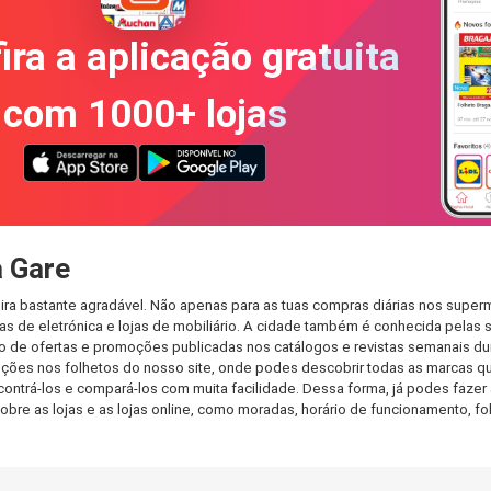
ira a aplicação gratuita
com 1000+ lojas
a Gare
ira bastante agradável. Não apenas para as tuas compras diárias nos superm
s de eletrónica e lojas de mobiliário. A cidade também é conhecida pelas s
de ofertas e promoções publicadas nos catálogos e revistas semanais dur
ões nos folhetos do nosso site, onde podes descobrir todas as marcas que
rá-los e compará-los com muita facilidade. Dessa forma, já podes fazer a 
sobre as lojas e as lojas online, como moradas, horário de funcionamento,