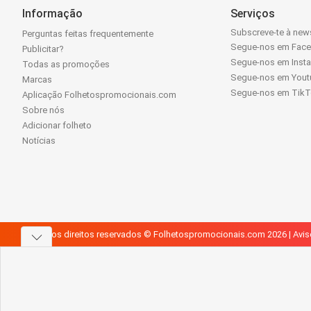
Informação
Serviços
Subscreve-te à news
Perguntas feitas frequentemente
Segue-nos em Fac
Publicitar?
Segue-nos em Inst
Todas as promoções
Segue-nos em Yout
Marcas
Segue-nos em Tik
Aplicação Folhetospromocionais.com
Sobre nós
Adicionar folheto
Notícias
Todos os direitos reservados © Folhetospromocionais.com 2026 |
Avis