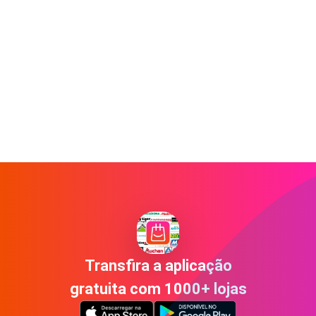
Transfira a aplicação
gratuita com 1000+ lojas