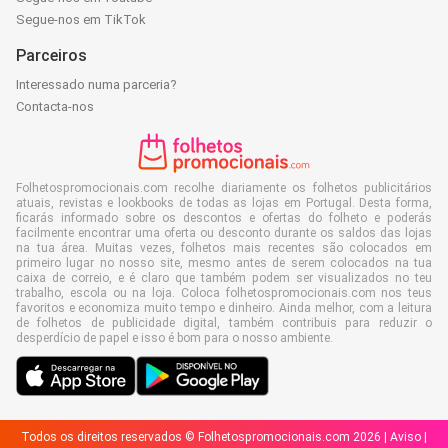
Segue-nos em TikTok
Parceiros
Interessado numa parceria?
Contacta-nos
Folhetospromocionais.com recolhe diariamente os folhetos publicitários
atuais, revistas e lookbooks de todas as lojas em Portugal. Desta forma,
ficarás informado sobre os descontos e ofertas do folheto e poderás
facilmente encontrar uma oferta ou desconto durante os saldos das lojas
na tua área. Muitas vezes, folhetos mais recentes são colocados em
primeiro lugar no nosso site, mesmo antes de serem colocados na tua
caixa de correio, e é claro que também podem ser visualizados no teu
trabalho, escola ou na loja. Coloca folhetospromocionais.com nos teus
favoritos e economiza muito tempo e dinheiro. Ainda melhor, com a leitura
de folhetos de publicidade digital, também contribuis para reduzir o
desperdício de papel e isso é bom para o nosso ambiente.
Todos os direitos reservados © Folhetospromocionais.com 2026 |
Aviso
|