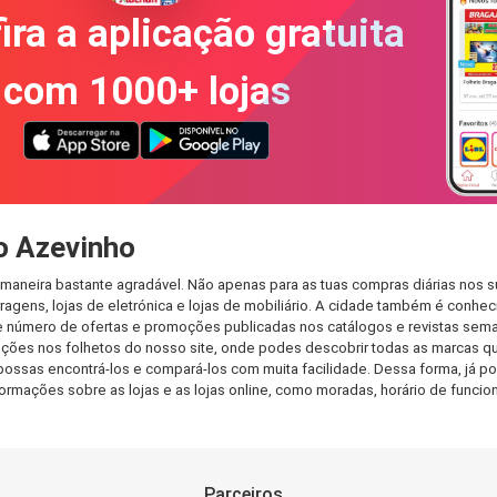
ira a aplicação gratuita
com 1000+ lojas
o Azevinho
maneira bastante agradável. Não apenas para as tuas compras diárias nos 
agens, lojas de eletrónica e lojas de mobiliário. A cidade também é conheci
 número de ofertas e promoções publicadas nos catálogos e revistas seman
ções nos folhetos do nosso site, onde podes descobrir todas as marcas qu
sas encontrá-los e compará-los com muita facilidade. Dessa forma, já pode
informações sobre as lojas e as lojas online, como moradas, horário de fu
Parceiros