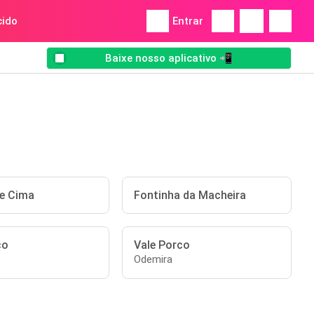
ido
Entrar
Baixe nosso aplicativo 📲
de Cima
Fontinha da Macheira
co
Vale Porco
Odemira