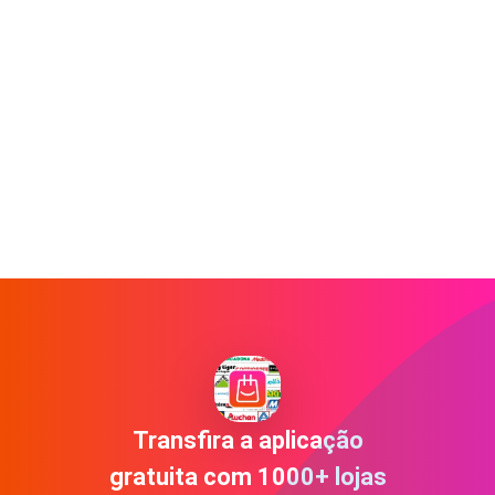
Transfira a aplicação
gratuita com 1000+ lojas