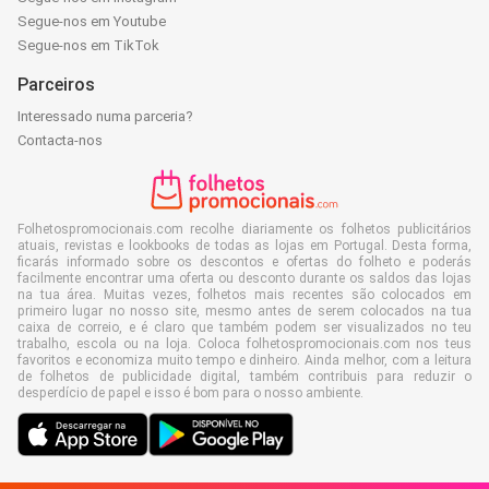
Segue-nos em Youtube
Segue-nos em TikTok
Parceiros
Interessado numa parceria?
Contacta-nos
Folhetospromocionais.com recolhe diariamente os folhetos publicitários
atuais, revistas e lookbooks de todas as lojas em Portugal. Desta forma,
ficarás informado sobre os descontos e ofertas do folheto e poderás
facilmente encontrar uma oferta ou desconto durante os saldos das lojas
na tua área. Muitas vezes, folhetos mais recentes são colocados em
primeiro lugar no nosso site, mesmo antes de serem colocados na tua
caixa de correio, e é claro que também podem ser visualizados no teu
trabalho, escola ou na loja. Coloca folhetospromocionais.com nos teus
favoritos e economiza muito tempo e dinheiro. Ainda melhor, com a leitura
de folhetos de publicidade digital, também contribuis para reduzir o
desperdício de papel e isso é bom para o nosso ambiente.