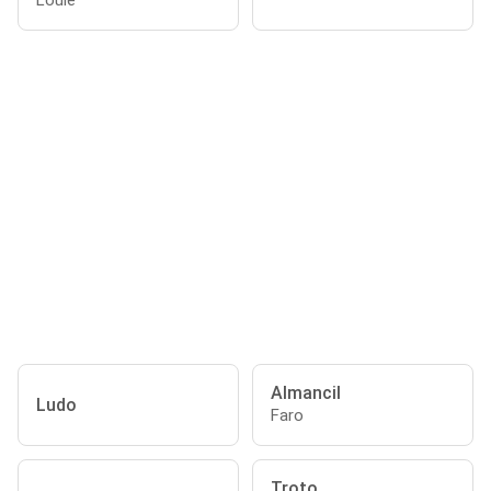
Loulé
Almancil
Ludo
Faro
Troto