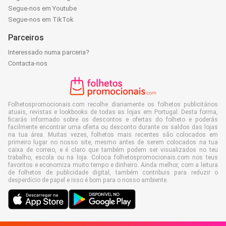
Segue-nos em Youtube
Segue-nos em TikTok
Parceiros
Interessado numa parceria?
Contacta-nos
Folhetospromocionais.com recolhe diariamente os folhetos publicitários
atuais, revistas e lookbooks de todas as lojas em Portugal. Desta forma,
ficarás informado sobre os descontos e ofertas do folheto e poderás
facilmente encontrar uma oferta ou desconto durante os saldos das lojas
na tua área. Muitas vezes, folhetos mais recentes são colocados em
primeiro lugar no nosso site, mesmo antes de serem colocados na tua
caixa de correio, e é claro que também podem ser visualizados no teu
trabalho, escola ou na loja. Coloca folhetospromocionais.com nos teus
favoritos e economiza muito tempo e dinheiro. Ainda melhor, com a leitura
de folhetos de publicidade digital, também contribuis para reduzir o
desperdício de papel e isso é bom para o nosso ambiente.