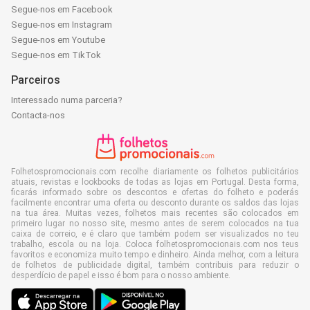
Segue-nos em Facebook
Segue-nos em Instagram
Segue-nos em Youtube
Segue-nos em TikTok
Parceiros
Interessado numa parceria?
Contacta-nos
Folhetospromocionais.com recolhe diariamente os folhetos publicitários
atuais, revistas e lookbooks de todas as lojas em Portugal. Desta forma,
ficarás informado sobre os descontos e ofertas do folheto e poderás
facilmente encontrar uma oferta ou desconto durante os saldos das lojas
na tua área. Muitas vezes, folhetos mais recentes são colocados em
primeiro lugar no nosso site, mesmo antes de serem colocados na tua
caixa de correio, e é claro que também podem ser visualizados no teu
trabalho, escola ou na loja. Coloca folhetospromocionais.com nos teus
favoritos e economiza muito tempo e dinheiro. Ainda melhor, com a leitura
de folhetos de publicidade digital, também contribuis para reduzir o
desperdício de papel e isso é bom para o nosso ambiente.