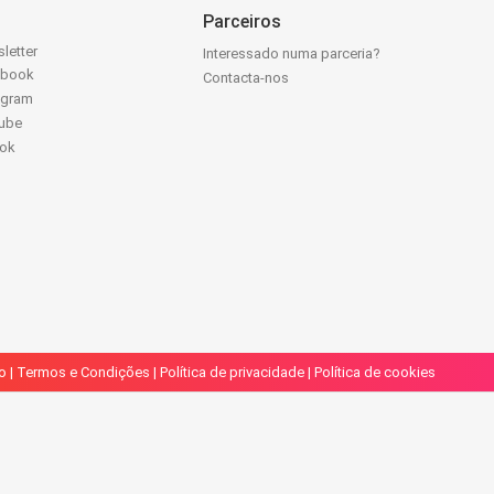
Parceiros
letter
Interessado numa parceria?
ebook
Contacta-nos
agram
ube
Tok
o
|
Termos e Condições
|
Política de privacidade
|
Política de cookies