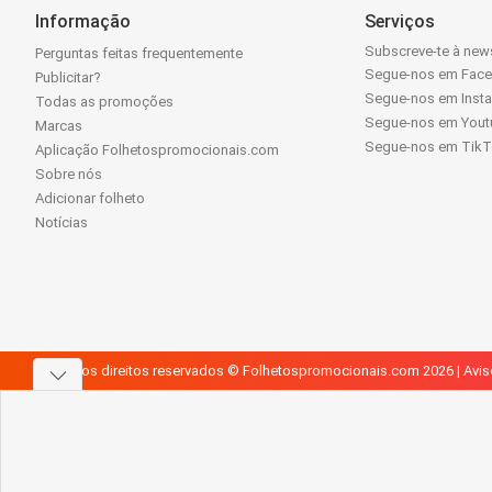
Informação
Serviços
Subscreve-te à news
Perguntas feitas frequentemente
Segue-nos em Fac
Publicitar?
Segue-nos em Inst
Todas as promoções
Segue-nos em Yout
Marcas
Segue-nos em Tik
Aplicação Folhetospromocionais.com
Sobre nós
Adicionar folheto
Notícias
Todos os direitos reservados © Folhetospromocionais.com 2026 |
Avis