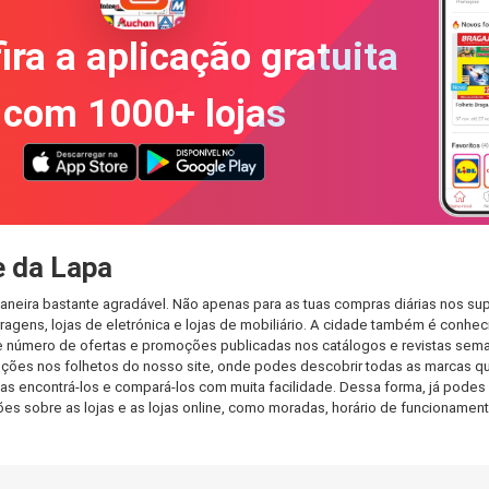
ira a aplicação gratuita
com 1000+ lojas
 da Lapa
neira bastante agradável. Não apenas para as tuas compras diárias nos su
agens, lojas de eletrónica e lojas de mobiliário. A cidade também é conheci
 número de ofertas e promoções publicadas nos catálogos e revistas seman
ções nos folhetos do nosso site, onde podes descobrir todas as marcas qu
encontrá-los e compará-los com muita facilidade. Dessa forma, já podes fa
ções sobre as lojas e as lojas online, como moradas, horário de funcionam