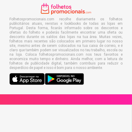
Folhetospromocionais.com recolhe diariamente os folhetos
publicitários atuais, revistas e lookbooks de todas as lojas em
Portugal. Desta forma, ficarás informado sobre os descontos e
ofertas do folheto e poderás facilmente encontrar uma oferta ou
desconto durante os saldos das lojas na tua área. Muitas vezes,
folhetos mais recentes são colocados em primeiro lugar no nosso
site, mesmo antes de serem colocados na tua caixa de correio, e é
claro que também podem ser visualizados no teu trabalho, escola ou
na loja. Coloca folhetospromocionais.com nos teus favoritos e
economiza muito tempo e dinheiro. Ainda melhor, com a leitura de
folhetos de publicidade digital, também contribuis para reduzir o
desperdício de papel e isso é bom para o nosso ambiente.