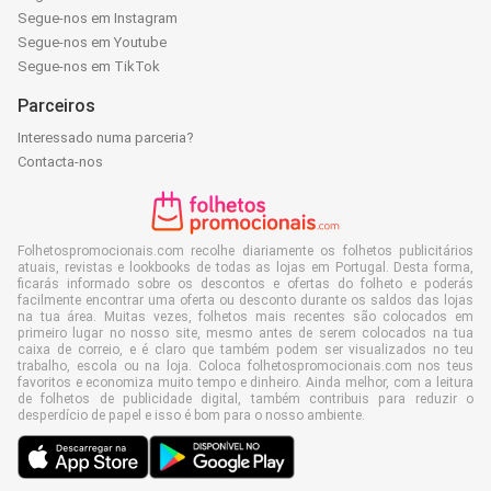
Segue-nos em Instagram
Segue-nos em Youtube
Segue-nos em TikTok
Parceiros
Interessado numa parceria?
Contacta-nos
Folhetospromocionais.com recolhe diariamente os folhetos publicitários
atuais, revistas e lookbooks de todas as lojas em Portugal. Desta forma,
ficarás informado sobre os descontos e ofertas do folheto e poderás
facilmente encontrar uma oferta ou desconto durante os saldos das lojas
na tua área. Muitas vezes, folhetos mais recentes são colocados em
primeiro lugar no nosso site, mesmo antes de serem colocados na tua
caixa de correio, e é claro que também podem ser visualizados no teu
trabalho, escola ou na loja. Coloca folhetospromocionais.com nos teus
favoritos e economiza muito tempo e dinheiro. Ainda melhor, com a leitura
de folhetos de publicidade digital, também contribuis para reduzir o
desperdício de papel e isso é bom para o nosso ambiente.