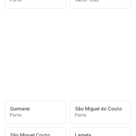
Porto
Santo Tirso
Guimarei
São Miguel do Couto
Porto
Porto
São Miguel Couto
Lamela