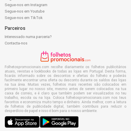
Segue-nos em Instagram
Segue-nos em Youtube
Segue-nos em TikTok
Parceiros
Interessado numa parceria?
Contacta-nos
Folhetospromocionais.com recolhe diariamente os folhetos publicitários
atuais, revistas e lookbooks de todas as lojas em Portugal. Desta forma,
ficarás informado sobre os descontos e ofertas do folheto e poderás
facilmente encontrar uma oferta ou desconto durante os saldos das lojas
na tua área. Muitas vezes, folhetos mais recentes são colocados em
primeiro lugar no nosso site, mesmo antes de serem colocados na tua
caixa de correio, e é claro que também podem ser visualizados no teu
trabalho, escola ou na loja. Coloca folhetospromocionais.com nos teus
favoritos e economiza muito tempo e dinheiro. Ainda melhor, com a leitura
de folhetos de publicidade digital, também contribuis para reduzir o
desperdício de papel e isso é bom para o nosso ambiente.