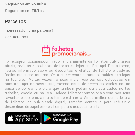
Segue-nos em Youtube
Segue-nos em TikTok
Parceiros
Interessado numa parceria?
Contacta-nos
Folhetospromocionais.com recolhe diariamente os folhetos publicitários
atuais, revistas e lookbooks de todas as lojas em Portugal. Desta forma,
ficarás informado sobre os descontos e ofertas do folheto e poderás
facilmente encontrar uma oferta ou desconto durante os saldos das lojas
na tua área. Muitas vezes, folhetos mais recentes são colocados em
primeiro lugar no nosso site, mesmo antes de serem colocados na tua
caixa de correio, e é claro que também podem ser visualizados no teu
trabalho, escola ou na loja. Coloca folhetospromocionais.com nos teus
favoritos e economiza muito tempo e dinheiro. Ainda melhor, com a leitura
de folhetos de publicidade digital, também contribuis para reduzir o
desperdício de papel e isso é bom para o nosso ambiente.