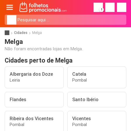
!
Cidades
Melga
Melga
Não foram encontradas lojas em Melga.
Cidades perto de Melga
Albergaria dos Doze
Catela
Leiria
Pombal
Flandes
Santo Ibério
Ribeira dos Vicentes
Vicentes
Pombal
Pombal