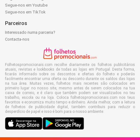
Segue-nos em Youtube
Segue-nos em TikTok
Parceiros
Interessado numa parceria?
Contacta-nos
Folhetospromocionais.com recolhe diariamente os folhetos publicitários
atuais, revistas e lookbooks de todas as lojas em Portugal. Desta forma,
ficarás informado sobre os descontos e ofertas do folheto e poderás
facilmente encontrar uma oferta ou desconto durante os saldos das lojas
na tua área. Muitas vezes, folhetos mais recentes são colocados em
primeiro lugar no nosso site, mesmo antes de serem colocados na tua
caixa de correio, e é claro que também podem ser visualizados no teu
trabalho, escola ou na loja. Coloca folhetospromocionais.com nos teus
favoritos e economiza muito tempo e dinheiro. Ainda melhor, com a leitura
de folhetos de publicidade digital, também contribuis para reduzir o
desperdício de papel e isso é bom para o nosso ambiente.