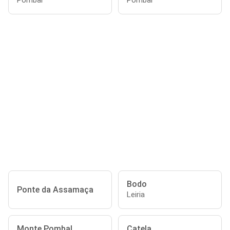
Pombal
Pombal
Bodo
Ponte da Assamaça
Leiria
Monte Pombal
Catela