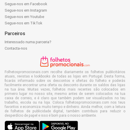
Segue-nos em Facebook
Segue-nos em Instagram
Segue-nos em Youtube
Segue-nos em TikTok
Parceiros
Interessado numa parceria?
Contacta-nos
Folhetospromocionais.com recolhe diariamente os folhetos publicitários
atuais, revistas e lookbooks de todas as lojas em Portugal. Desta forma,
ficarás informado sobre os descontos e ofertas do folheto e poderás
facilmente encontrar uma oferta ou desconto durante os saldos das lojas
na tua área. Muitas vezes, folhetos mais recentes são colocados em
primeiro lugar no nosso site, mesmo antes de serem colocados na tua
caixa de correio, e é claro que também podem ser visualizados no teu
trabalho, escola ou na loja. Coloca folhetospromocionais.com nos teus
favoritos e economiza muito tempo e dinheiro. Ainda melhor, com a leitura
de folhetos de publicidade digital, também contribuis para reduzir o
desperdício de papel e isso é bom para o nosso ambiente.