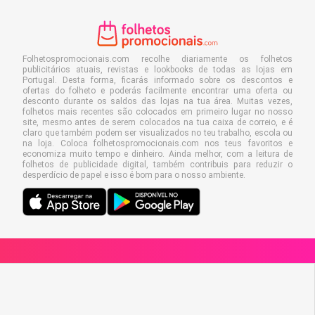
Folhetospromocionais.com recolhe diariamente os folhetos
publicitários atuais, revistas e lookbooks de todas as lojas em
Portugal. Desta forma, ficarás informado sobre os descontos e
ofertas do folheto e poderás facilmente encontrar uma oferta ou
desconto durante os saldos das lojas na tua área. Muitas vezes,
folhetos mais recentes são colocados em primeiro lugar no nosso
site, mesmo antes de serem colocados na tua caixa de correio, e é
claro que também podem ser visualizados no teu trabalho, escola ou
na loja. Coloca folhetospromocionais.com nos teus favoritos e
economiza muito tempo e dinheiro. Ainda melhor, com a leitura de
folhetos de publicidade digital, também contribuis para reduzir o
desperdício de papel e isso é bom para o nosso ambiente.