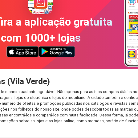
ira a aplicação gratuita
com 1000+ lojas
s (Vila Verde)
r de maneira bastante agradável. Não apenas para as tuas compras diárias n
agens, lojas de eletrónica e lojas de mobiliário. A cidade também é conheci
 número de ofertas e promoções publicadas nos catálogos e revistas seman
ões nos folhetos do nosso site, onde podes descobrir todas as marcas que
s encontrá-los e compará-los com muita facilidade. Dessa forma, já podes 
informações sobre as lojas e as lojas online, como moradas, horário de fu