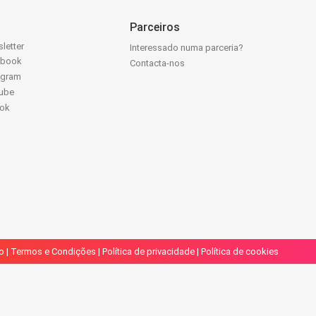
Parceiros
letter
Interessado numa parceria?
ebook
Contacta-nos
agram
ube
Tok
o
|
Termos e Condições
|
Política de privacidade
|
Política de cookies