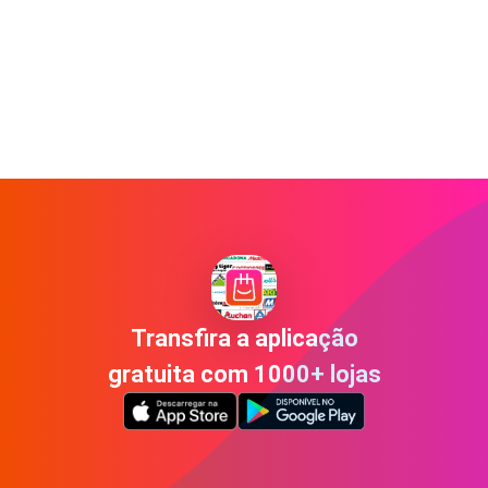
Transfira a aplicação
gratuita com 1000+ lojas