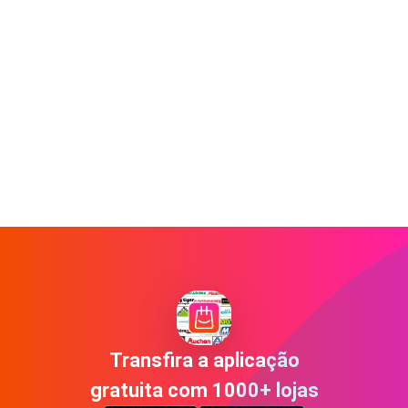
Transfira a aplicação
gratuita com 1000+ lojas