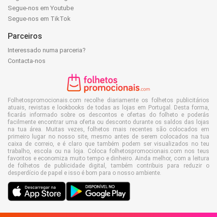
Segue-nos em Youtube
Segue-nos em TikTok
Parceiros
Interessado numa parceria?
Contacta-nos
Folhetospromocionais.com recolhe diariamente os folhetos publicitários
atuais, revistas e lookbooks de todas as lojas em Portugal. Desta forma,
ficarás informado sobre os descontos e ofertas do folheto e poderás
facilmente encontrar uma oferta ou desconto durante os saldos das lojas
na tua área. Muitas vezes, folhetos mais recentes são colocados em
primeiro lugar no nosso site, mesmo antes de serem colocados na tua
caixa de correio, e é claro que também podem ser visualizados no teu
trabalho, escola ou na loja. Coloca folhetospromocionais.com nos teus
favoritos e economiza muito tempo e dinheiro. Ainda melhor, com a leitura
de folhetos de publicidade digital, também contribuis para reduzir o
desperdício de papel e isso é bom para o nosso ambiente.